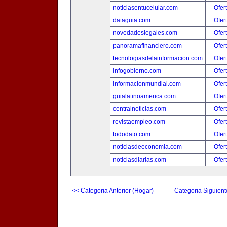
noticiasentucelular.com
Ofer
dataguia.com
Ofer
novedadeslegales.com
Ofer
panoramafinanciero.com
Ofer
tecnologiasdelainformacion.com
Ofer
infogobierno.com
Ofer
informacionmundial.com
Ofer
guialatinoamerica.com
Ofer
centralnoticias.com
Ofer
revistaempleo.com
Ofer
tododato.com
Ofer
noticiasdeeconomia.com
Ofer
noticiasdiarias.com
Ofer
<< Categoria Anterior (Hogar)
Categoria Siguient