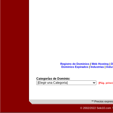
Registro de Dominios
|
Web Hosting
|
D
Dominios Expirados
|
Industrias
|
Indu
Categorías de Dominio:
[Pág. princi
** Precios expre
© 2002/2022 Solo10.com