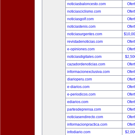
noticiasbaloncesto.com
Ofer
noticiasciclismo.com
Ofer
noticiasgolf.com
Ofer
noticiastenis.com
Ofer
noticiasurgentes.com
$10,0
revistadenoticias.com
Ofer
e-opiniones.com
Ofer
noticiasdigitales.com
$2,50
cazadordenoticias.com
Ofer
informacionexclusiva.com
Ofer
diarioperu.com
Ofer
e-diarios.com
Ofer
e-periodicos.com
Ofer
ediarios.com
Ofer
partesdeprensa.com
Ofer
noticiasendirecto.com
Ofer
informacionpractica.com
Ofer
infodiario.com
$2,00