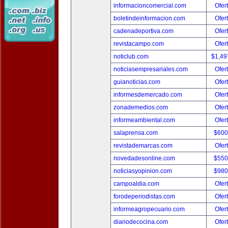
informacioncomercial.com
Ofer
boletindeinformacion.com
Ofer
cadenadeportiva.com
Ofer
revistacampo.com
Ofer
noticlub.com
$1,49
noticiasempresariales.com
Ofer
guianoticias.com
Ofer
informesdemercado.com
Ofer
zonademedios.com
Ofer
informeambiental.com
Ofer
salaprensa.com
$600
revistademarcas.com
Ofer
novedadesonline.com
$550
noticiasyopinion.com
$980
campoaldia.com
Ofer
forodeperiodistas.com
Ofer
informeagropecuario.com
Ofer
diariodecocina.com
Ofer