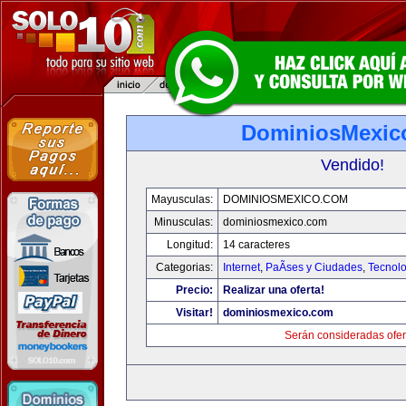
DominiosMexic
Vendido!
Mayusculas:
DOMINIOSMEXICO.COM
Minusculas:
dominiosmexico.com
Longitud:
14 caracteres
Categorias:
Internet
,
PaÃ­ses y Ciudades
,
Tecnolo
Precio:
Realizar una oferta!
Visitar!
dominiosmexico.com
Serán consideradas ofer