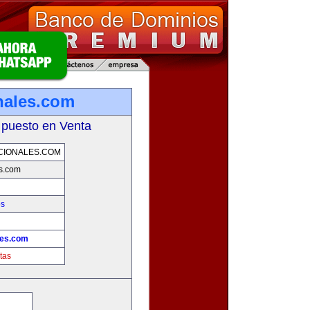
onales.com
 puesto en Venta
CIONALES.COM
es.com
os
les.com
tas