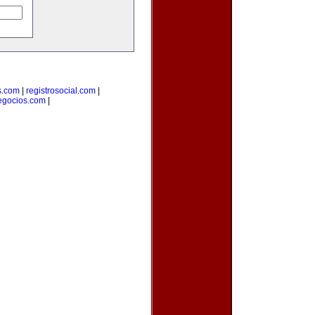
s.com
|
registrosocial.com
|
egocios.com
|