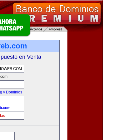
web.com
 puesto en Venta
IOWEB.COM
b.com
g y Dominios
!
eb.com
tas