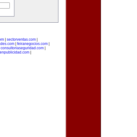
com
|
sectorventas.com
|
ades.com
|
feiranegocios.com
|
|
consultoriaseguridad.com
|
aenpublicidad.com
|