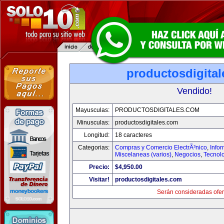
productosdigita
Vendido!
Mayusculas:
PRODUCTOSDIGITALES.COM
Minusculas:
productosdigitales.com
Longitud:
18 caracteres
Categorias:
Compras y Comercio ElectrÃ³nico
,
Info
Miscelaneas (varios)
,
Negocios
,
Tecnol
Precio:
$4,950.00
Visitar!
productosdigitales.com
Serán consideradas ofer