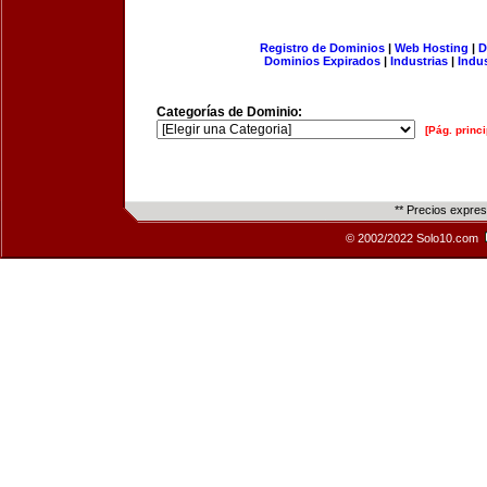
Registro de Dominios
|
Web Hosting
|
D
Dominios Expirados
|
Industrias
|
Indu
Categorías de Dominio:
[Pág. princi
** Precios expre
© 2002/2022 Solo10.com