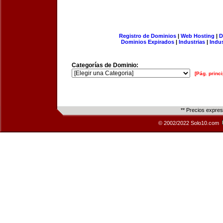
Registro de Dominios
|
Web Hosting
|
D
Dominios Expirados
|
Industrias
|
Indu
Categorías de Dominio:
[Pág. princi
** Precios expre
© 2002/2022 Solo10.com