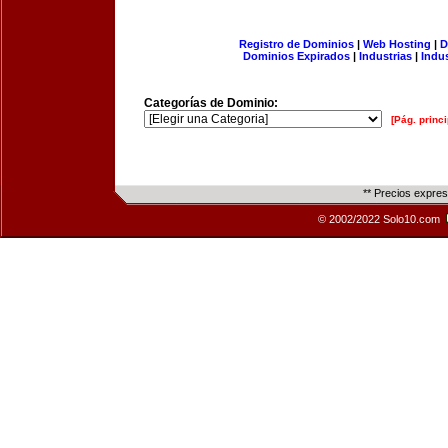
Registro de Dominios
|
Web Hosting
|
D
Dominios Expirados
|
Industrias
|
Indu
Categorías de Dominio:
[Pág. princi
** Precios expre
© 2002/2022 Solo10.com