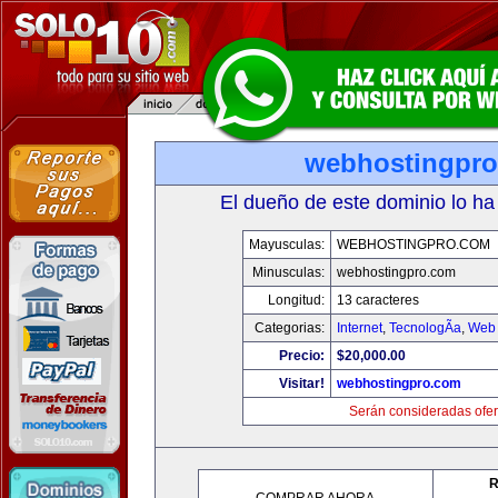
webhostingpr
El dueño de este dominio lo ha
Mayusculas:
WEBHOSTINGPRO.COM
Minusculas:
webhostingpro.com
Longitud:
13 caracteres
Categorias:
Internet
,
TecnologÃ­a
,
Web 
Precio:
$20,000.00
Visitar!
webhostingpro.com
Serán consideradas ofer
R