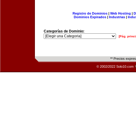
Registro de Dominios
|
Web Hosting
|
D
Dominios Expirados
|
Industrias
|
Indu
Categorías de Dominio:
[Pág. princi
** Precios expre
© 2002/2022 Solo10.com