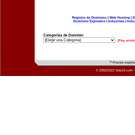
Registro de Dominios
|
Web Hosting
|
D
Dominios Expirados
|
Industrias
|
Indu
Categorías de Dominio:
[Pág. princi
** Precios expre
© 2002/2022 Solo10.com