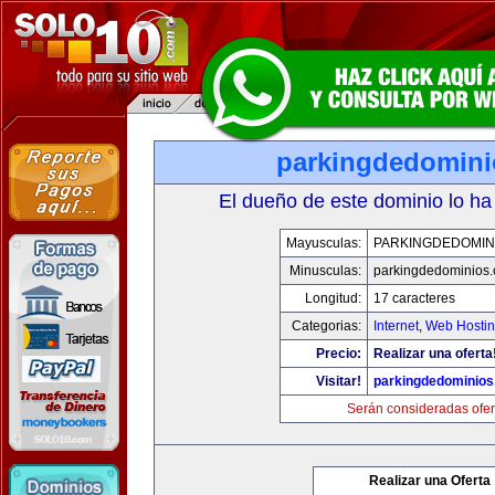
parkingdedomin
El dueño de este dominio lo ha
Mayusculas:
PARKINGDEDOMIN
Minusculas:
parkingdedominios
Longitud:
17 caracteres
Categorias:
Internet
,
Web Hostin
Precio:
Realizar una oferta
Visitar!
parkingdedominio
Serán consideradas ofer
Realizar una Oferta