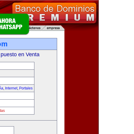
om
 puesto en Venta
­a
,
Internet
,
Portales
tas