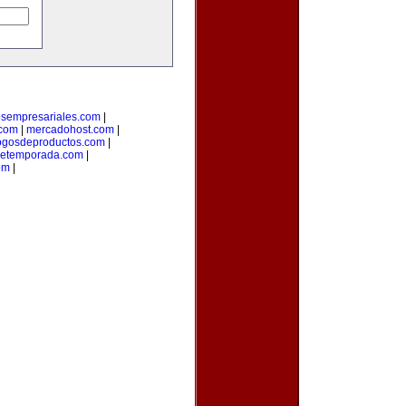
osempresariales.com
|
.com
|
mercadohost.com
|
ogosdeproductos.com
|
detemporada.com
|
om
|