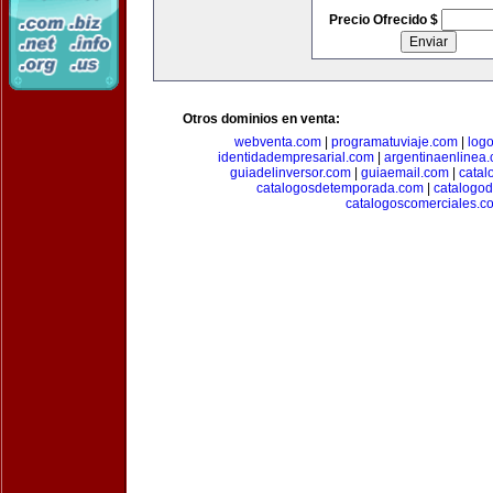
Precio Ofrecido $
Otros dominios en venta:
webventa.com
|
programatuviaje.com
|
log
identidadempresarial.com
|
argentinaenlinea
guiadelinversor.com
|
guiaemail.com
|
catal
catalogosdetemporada.com
|
catalogo
catalogoscomerciales.c