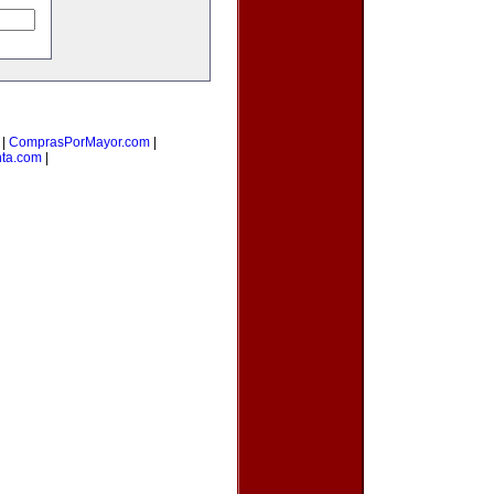
|
ComprasPorMayor.com
|
nta.com
|