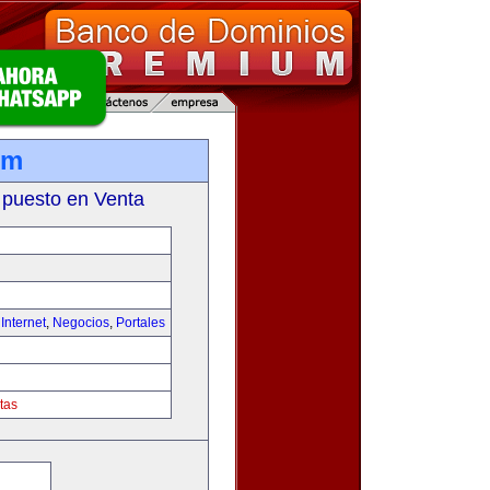
om
 puesto en Venta
,
Internet
,
Negocios
,
Portales
tas