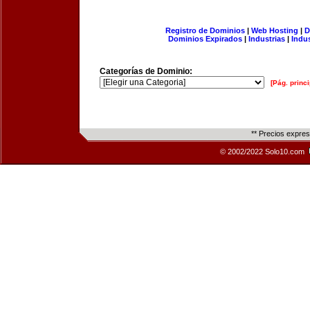
Registro de Dominios
|
Web Hosting
|
D
Dominios Expirados
|
Industrias
|
Indu
Categorías de Dominio:
[Pág. princi
** Precios expre
© 2002/2022 Solo10.com