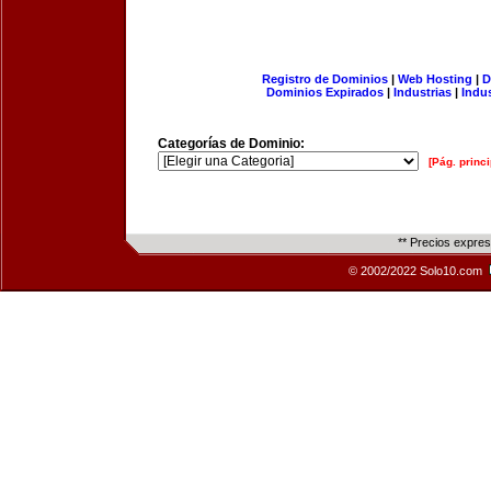
Registro de Dominios
|
Web Hosting
|
D
Dominios Expirados
|
Industrias
|
Indu
Categorías de Dominio:
[Pág. princi
** Precios expre
© 2002/2022 Solo10.com