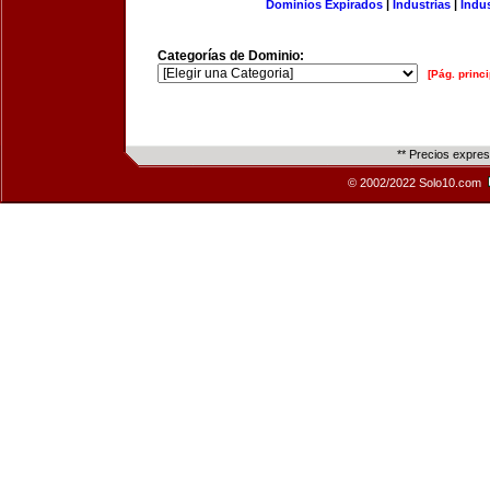
Dominios Expirados
|
Industrias
|
Indu
Categorías de Dominio:
[Pág. princi
** Precios expre
© 2002/2022 Solo10.com