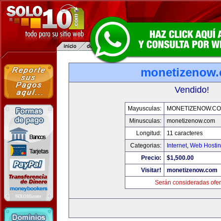
monetizenow
Vendido!
Mayusculas:
MONETIZENOW.C
Minusculas:
monetizenow.com
Longitud:
11 caracteres
Categorias:
Internet
,
Web Hostin
Precio:
$1,500.00
Visitar!
monetizenow.com
Serán consideradas ofer