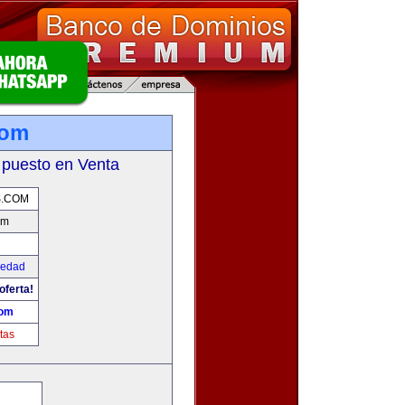
com
 puesto en Venta
S.COM
om
iedad
oferta!
com
tas