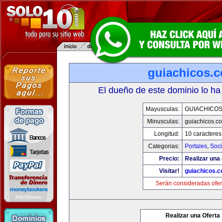
guiachicos.
El dueño de este dominio lo ha
Mayusculas:
GUIACHICO
Minusculas:
guiachicos.c
Longitud:
10 caracteres
Categorias:
Portales
,
Soc
Precio:
Realizar una 
Visitar!
guiachicos.
Serán consideradas ofer
Realizar una Oferta