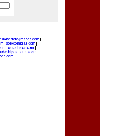
esionesfotograficas.com
|
om
|
solocompras.com
|
com
|
guiachicos.com
|
udashipotecarias.com
|
atis.com
|