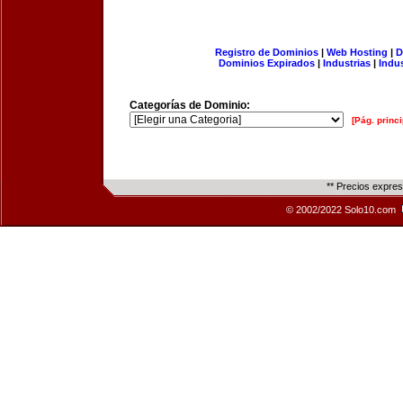
Registro de Dominios
|
Web Hosting
|
D
Dominios Expirados
|
Industrias
|
Indu
Categorías de Dominio:
[Pág. princi
** Precios expre
© 2002/2022 Solo10.com