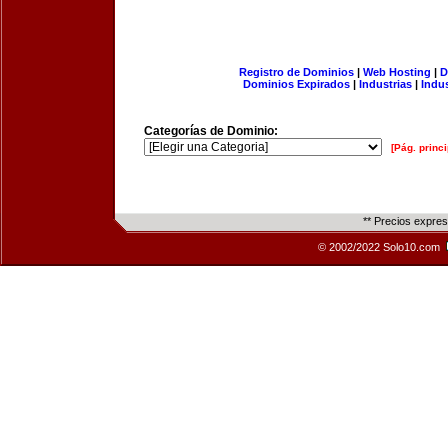
Registro de Dominios
|
Web Hosting
|
D
Dominios Expirados
|
Industrias
|
Indu
Categorías de Dominio:
[Pág. princi
** Precios expre
© 2002/2022 Solo10.com