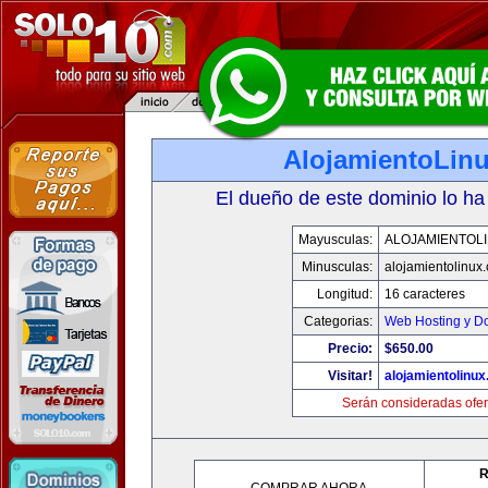
AlojamientoLin
El dueño de este dominio lo ha
Mayusculas:
ALOJAMIENTOL
Minusculas:
alojamientolinux
Longitud:
16 caracteres
Categorias:
Web Hosting y D
Precio:
$650.00
Visitar!
alojamientolinu
Serán consideradas ofer
R