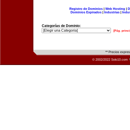
Registro de Dominios
|
Web Hosting
|
D
Dominios Expirados
|
Industrias
|
Indu
Categorías de Dominio:
[Pág. princi
** Precios expre
© 2002/2022 Solo10.com