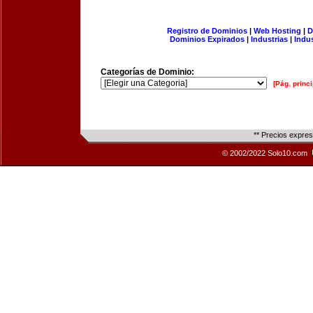
Registro de Dominios
|
Web Hosting
|
D
Dominios Expirados
|
Industrias
|
Indu
Categorías de Dominio:
[Pág. princi
** Precios expre
© 2002/2022 Solo10.com