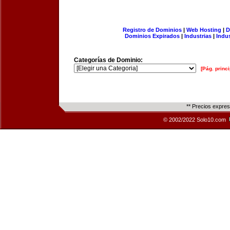
Registro de Dominios
|
Web Hosting
|
D
Dominios Expirados
|
Industrias
|
Indu
Categorías de Dominio:
[Pág. princi
** Precios expre
© 2002/2022 Solo10.com