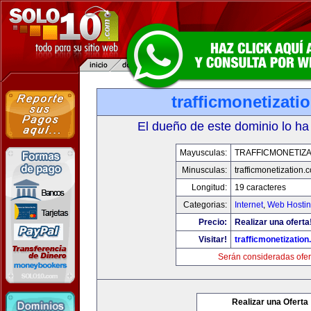
trafficmonetizati
El dueño de este dominio lo ha
Mayusculas:
TRAFFICMONETIZA
Minusculas:
trafficmonetization.
Longitud:
19 caracteres
Categorias:
Internet
,
Web Hostin
Precio:
Realizar una oferta
Visitar!
trafficmonetization
Serán consideradas ofer
Realizar una Oferta