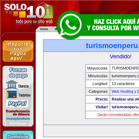
turismoenper
Vendido!
Mayusculas:
TURISMOENP
Minusculas:
turismoenperu.
Longitud:
13 caracteres
Categorias:
Web Hosting y 
Precio:
Realizar una of
Visitar!
turismoenperu
Serán consideradas ofer