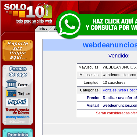
webdeanuncio
Vendido!
Mayusculas:
WEBDEANUNCIOS
Minusculas:
webdeanuncios.co
Longitud:
13 caracteres
Categorias:
Portales
,
Web Hostin
Precio:
Realizar una oferta!
Visitar!
webdeanuncios.co
Serán consideradas ofer