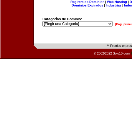
Registro de Dominios
|
Web Hosting
|
D
Dominios Expirados
|
Industrias
|
Indu
Categorías de Dominio:
[Pág. princi
** Precios expre
© 2002/2022 Solo10.com