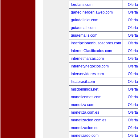
forofans.com
Oferta
ganedineroenlaweb.com
Oferta
guiadelinks.com
Oferta
guiaemail.com
Oferta
guiaemails.com
Oferta
inscripcionenbuscadores.com
Oferta
InternetClasificados.com
Oferta
internetmarcas.com
Oferta
internetynegocios.com
Oferta
interservidores.com
Oferta
listabrasil.com
Oferta
misdominios.net
Oferta
moneticemos.com
Oferta
monetiza.com
Oferta
monetiza.com.es
Oferta
monetizacion.com.es
Oferta
monetizacion.es
Oferta
monetizado.com
Oferta