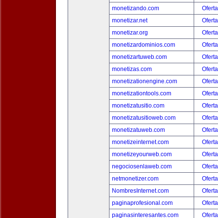
monetizando.com
Oferta
monetizar.net
Oferta
monetizar.org
Oferta
monetizardominios.com
Oferta
monetizartuweb.com
Oferta
monetizas.com
Oferta
monetizationengine.com
Oferta
monetizationtools.com
Oferta
monetizatusitio.com
Oferta
monetizatusitioweb.com
Oferta
monetizatuweb.com
Oferta
monetizeinternet.com
Oferta
monetizeyourweb.com
Oferta
negociosenlaweb.com
Oferta
netmonetizer.com
Oferta
NombresInternet.com
Oferta
paginaprofesional.com
Oferta
paginasinteresantes.com
Oferta