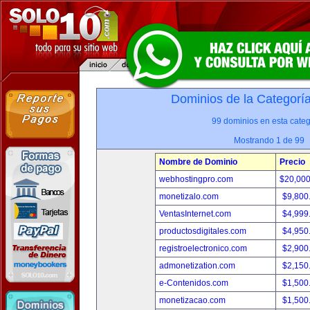
Dominios de la Categorí
99 dominios en esta categ
Mostrando 1 de 99
Nombre de Dominio
Precio
webhostingpro.com
$20,00
monetizalo.com
$9,800
VentasInternet.com
$4,999
productosdigitales.com
$4,950
registroelectronico.com
$2,900
admonetization.com
$2,150
e-Contenidos.com
$1,500
monetizacao.com
$1,500