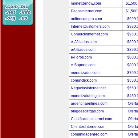
monetizenow.com
$1,500
PagosInternet.com
$1,500
onlinecompra.com
$999.
InternetCustomers.com
$980.
ComercioInternet.com
$950.
e-Afiliados.com
$899.
eAfiliados.com
$899.
e-Foros.com
$800.
e-Soporte.com
$800.
monetizador.com
$799.
conunclick.com
$550.
NegociosInternet.net
$550.
monetizatublog.com
$450.
argentinaenlinea.com
Oferta
blogdescargas.com
Oferta
ClasificadosInternet.com
Oferta
ClientesInternet.com
Oferta
comunidadenred.com
Oferta